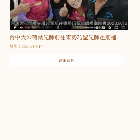
台中大公荷葉先師前往東勢巧聖先師祖廟進香
2023.9.16
發佈：2025/10/14
詳細資料