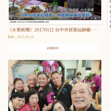
《水果新聞》20170112 台中市荷葉仙師廟 神
威顯赫萬人景仰
發佈：2025/10/15
詳細資料