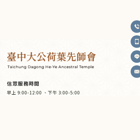
信眾服務時間
早上
9:00-12:00
、
下午
3:00-5:00
0918796659
台中市霧峰區中正路230巷33弄8號
廟宇沿革
敬祀神明
最新消息
慶典活動
建宮募款
媒體專區
祈福點燈
聯繫我們